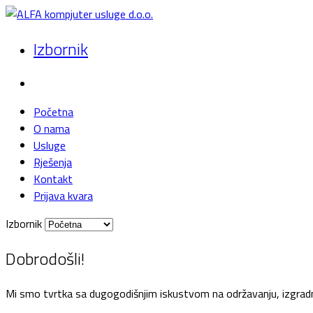
Izbornik
Početna
O nama
Usluge
Rješenja
Kontakt
Prijava kvara
Izbornik
Dobrodošli!
Mi smo tvrtka sa dugogodišnjim iskustvom na održavanju, izgradnji 