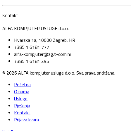
Kontakt
ALFA KOMPJUTER USLUGE d.o.o.
Hvarska 1a, 10000 Zagreb, HR
+385 1 6181 777
alfa-kompjuter@zg.t-com.hr
+385 1 6181 295
© 2026 ALFA kompjuter usluge d.o.o. Sva prava pridržana.
Početna
O nama
Usluge
Rješenja
Kontakt
Prijava kvara