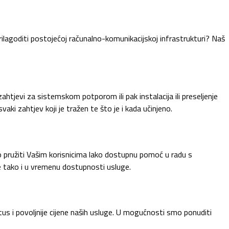
 prilagoditi postojećoj računalno-komunikacijskoj infrastrukturi? Naš
tjevi za sistemskom potporom ili pak instalacija ili preseljenje
ki zahtjev koji je tražen te što je i kada učinjeno.
pružiti Vašim korisnicima lako dostupnu pomoć u radu s
je tako i u vremenu dostupnosti usluge.
s i povoljnije cijene naših usluge. U mogućnosti smo ponuditi