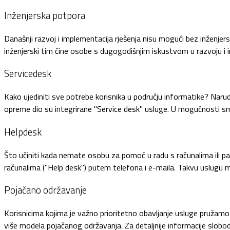
Inženjerska potpora
Današnji razvoj i implementacija rješenja nisu mogući bez inženjersk
inženjerski tim čine osobe s dugogodišnjim iskustvom u razvoju i im
Servicedesk
Kako ujediniti sve potrebe korisnika u području informatike? Naru
opreme dio su integrirane "Service desk" usluge. U mogućnosti smo p
Helpdesk
Što učiniti kada nemate osobu za pomoć u radu s računalima ili 
računalima ("Help desk") putem telefona i e-maila. Takvu uslugu m
Pojačano održavanje
Korisnicima kojima je važno prioritetno obavljanje usluge pružam
više modela pojačanog održavanja. Za detaljnije informacije slobo