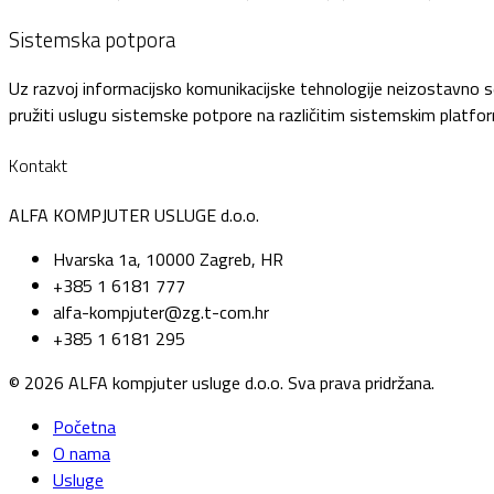
Sistemska potpora
Uz razvoj informacijsko komunikacijske tehnologije neizostavno s
pružiti uslugu sistemske potpore na različitim sistemskim platfor
Kontakt
ALFA KOMPJUTER USLUGE d.o.o.
Hvarska 1a, 10000 Zagreb, HR
+385 1 6181 777
alfa-kompjuter@zg.t-com.hr
+385 1 6181 295
© 2026 ALFA kompjuter usluge d.o.o. Sva prava pridržana.
Početna
O nama
Usluge