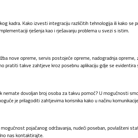
og kadra. Kako izvesti integraciju različitih tehnologija ili kako se
plementaciji rješenja kao i rješavanju problema u svezi s istim.
džba nove opreme, servis postojeće opreme, nadogradnja opreme, zah
ratiti takve zahtjeve kroz posebnu aplikaciju gdje se evidentira sva
pak nemate dovoljan broj osoba za takvu pomoć? U mogućnosti smo 
oguće je prilagoditi zahtjevima korisnika kako u načinu komunikaci
o mogućnost pojačanog održavanja, nudeći poseban, povlašteni statu
dno nas kontaktirajte.