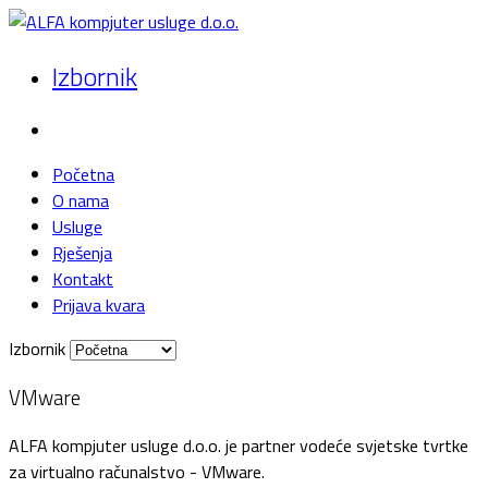
Izbornik
Početna
O nama
Usluge
Rješenja
Kontakt
Prijava kvara
Izbornik
VMware
ALFA kompjuter usluge d.o.o. je partner vodeće svjetske tvrtke
za virtualno računalstvo - VMware.